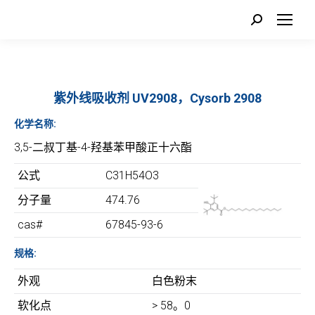
Search:
紫外线吸收剂 UV2908，Cysorb 2908
化学名称:
3,5-二叔丁基-4-羟基苯甲酸正十六酯
公式
C31H54O3
分子量
474.76
cas#
67845-93-6
规格:
外观
白色粉末
软化点
> 58。0