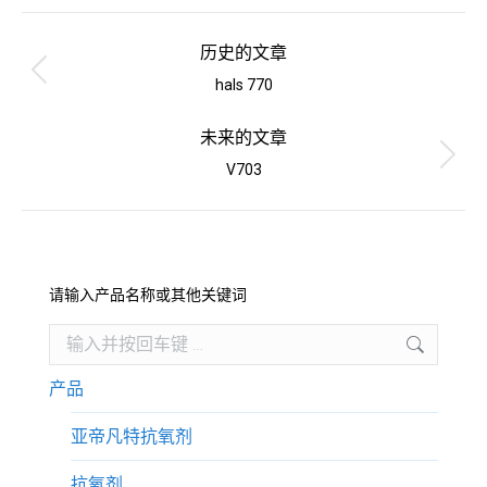
项
目
历史的文章
导
上
hals 770
一
航
个
未来的文章
项
下
V703
目：
一
个
项
目：
请输入产品名称或其他关键词
Search:
产品
亚帝凡特抗氧剂
抗氧剂