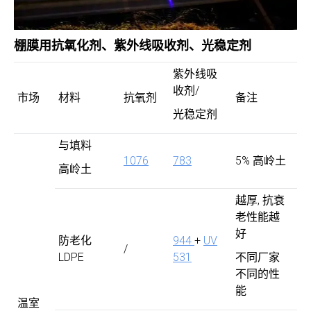
棚膜用抗氧化剂、紫外线吸收剂
、光稳定剂
紫外线吸
收剂/
市场
材料
抗氧剂
备注
光稳定剂
与填料
1076
783
5% 高岭土
高岭土
越厚, 抗衰
老性能越
好
防老化
944
+
UV
/
LDPE
531
不同厂家
不同的性
能
温室