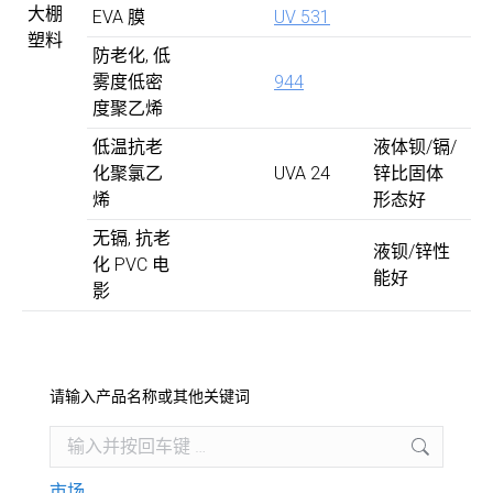
大棚
EVA 膜
UV 531
塑料
防老化, 低
雾度低密
944
度聚乙烯
低温抗老
液体钡/镉/
化聚氯乙
UVA 24
锌比固体
烯
形态好
无镉, 抗老
液钡/锌性
化 PVC 电
能好
影
请输入产品名称或其他关键词
Search:
市场