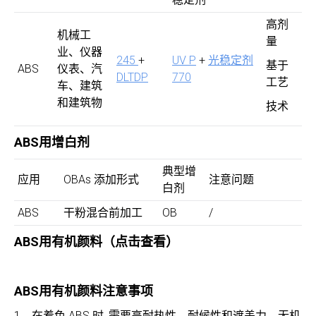
高剂
机械工
量
业、仪器
245
+
UV P
+
光稳定剂
基于
ABS
仪表、汽
DLTDP
770
工艺
车、建筑
和建筑物
技术
ABS用增白剂
典型增
应用
OBAs 添加形式
注意问题
白剂
ABS
干粉混合前加工
OB
/
ABS用有机颜料（点击查看）
ABS用有机颜料注意事项
1。在着色 ABS 时, 需要高耐热性、耐候性和遮盖力。无机