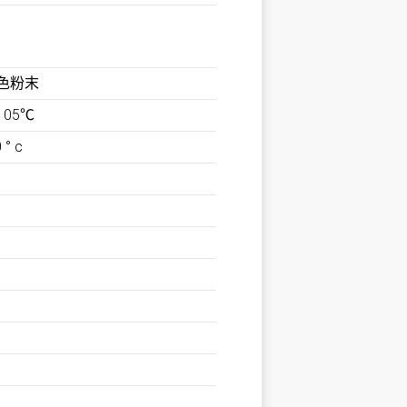
色粉末
-105℃
 ° c