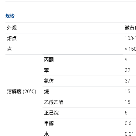
规格:
外观
微黄
熔点
103
点
> 150
丙酮
9
苯
32
氯仿
37
溶解度 (20℃)
烷
15
乙酸乙酯
15
正己烷
6
甲醇
0.6
水
0.01