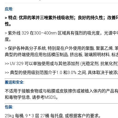
应用
:
> 特点: 优异的苯并三唑紫外线吸收剂；良好的持久性；改
性。
> 紫外线 329 在300–400nm 区域具有强烈的吸光度，光谱中可
度。
> 保护各种高分子系统, 特别是在户外使用的聚酯, 聚氯乙烯, 苯
典型的终端使用应用包括模压制品, 挤出板, 玻璃照明材料, 标
>> UV 329 可以单独使用或与其他添加剂 (光稳定剂, 抗氧化剂
>> 典型的使用级别范围介于1.0 和3.0% 之间, 具体取决
搬运和安全:
不适用于接触食物或与粘膜或皮肤擦伤或被植入体内的产品
和毒物学信息, 请参考MSDS。
包装:
25kg 每桶, 9 * 3 层 27桶 每托盘, 或根据客户的要求。