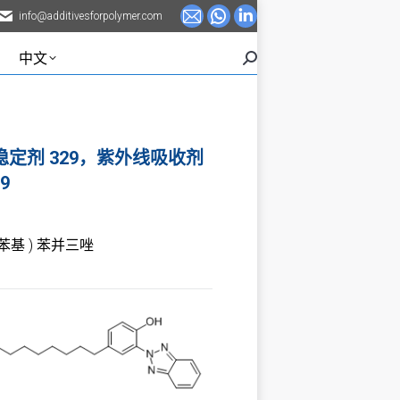
info@additivesforpolymer.com
Mail
Whatsapp
Linkedin
page
page
page
中文
Search:
opens
opens
opens
in
in
in
new
new
new
window
window
window
9，光稳定剂 329，紫外线吸收剂
9
丁基)苯基 ) 苯并三唑