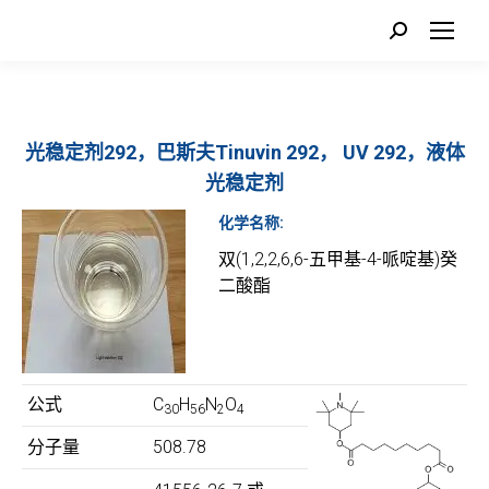
Search:
光稳定剂292，巴斯夫Tinuvin 292， UV 292，液体
光稳定剂
化学名称:
双(1,2,2,6,6-五甲基-4-哌啶基)癸
二酸酯
公式
C
H
N
O
30
56
2
4
分子量
508.78