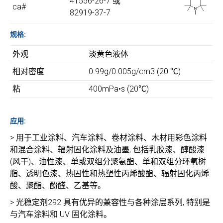
41556-26-7 或
ca#
82919-37-7
规格:
外观
淡黄色液体
相对密度
0.99g/0.005g/cm3 (20 ℃)
粘
400mPa•s (20℃)
应用:
> 用于工业涂料、汽车涂料、卷材涂料、木材用彩色涂料
和混合涂料、辐射固化涂料及油墨, 包括乳胶漆、醇酸漆
(风干)、油性漆、单或双组分聚氨酯、单和双组分环氧树
脂、透明色漆、热固性和热塑性丙烯酸酯、辐射固化丙烯
酸、聚酯、酚醛、乙基等。
> 光稳定剂292 具有优异的兼容性与各种涂层系列, 特别是
与汽车涂料和 UV 固化涂料。