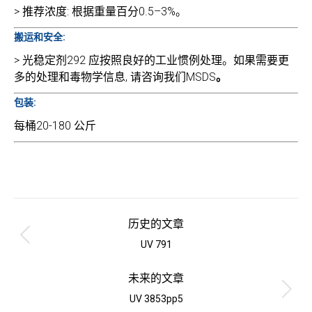
> 推荐浓度: 根据重量百分0.5–3%。
搬运和安全:
> 光稳定剂292 应按照良好的工业惯例处理。如果需要更
多的处理和毒物学信息, 请咨询我们MSDS
。
包装:
每桶20-180 公斤
项
目
历史的文章
导
上
UV 791
一
航
个
未来的文章
项
下
UV 3853pp5
目：