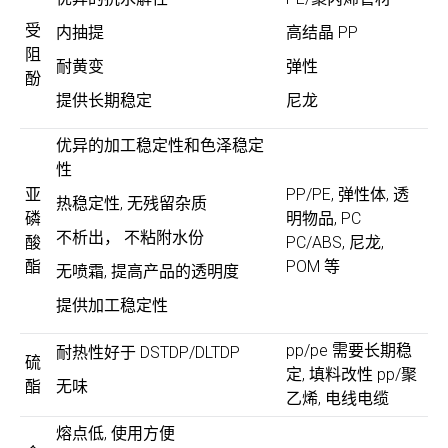
受
内抽提
高结晶 PP
阻
耐黄变
弹性
酚
提供长期稳定
尼龙
优异的加工稳定性和色泽稳定
性
亚
PP/PE, 弹性体, 透
热稳定性, 无残留杂质
磷
明物品, PC
不析出， 不粘附水份
酸
PC/ABS, 尼龙,
酯
POM 等
无喷霜, 提高产品的透明度
提供加工稳定性
pp/pe 需要长期稳
耐热性好于 DSTDP/DLTDP
硫
定, 填料改性 pp/聚
酯
无味
乙烯, 电线电缆
熔点低, 使用方便