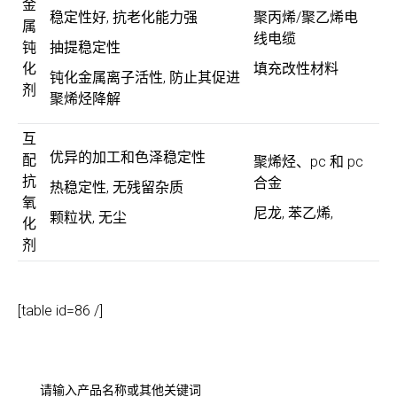
金
稳定性好, 抗老化能力强
聚丙烯/聚乙烯电
属
线电缆
钝
抽提稳定性
化
填充改性材料
钝化金属离子活性, 防止其促进
剂
聚烯烃降解
互
优异的加工和色泽稳定性
配
聚烯烃、pc 和 pc
抗
合金
热稳定性, 无残留杂质
氧
尼龙, 苯乙烯,
颗粒状, 无尘
化
剂
[table id=86 /]
请输入产品名称或其他关键词