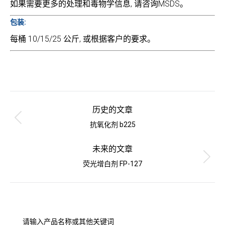
如果需要更多的处理和毒物学信息, 请咨询MSDS。
包装:
每桶 10/15/25 公斤, 或根据客户的要求。
项
目
历史的文章
导
上
抗氧化剂 b225
一
航
个
未来的文章
项
下
荧光增白剂 FP-127
目：
一
个
项
目：
请输入产品名称或其他关键词