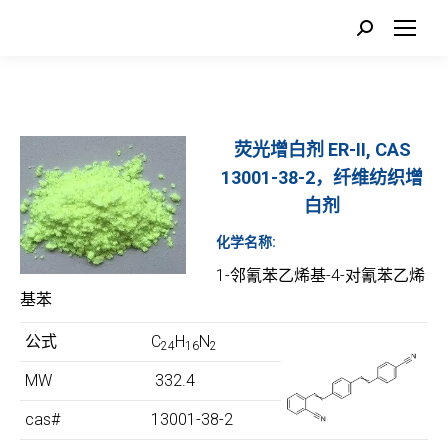
Search:
荧光增白剂 ER-II, CAS
13001-38-2，纤维纺织增
白剂
化学名称:
1-邻氰苯乙烯基-4-对氰苯乙烯
基苯
公式
C
H
N
24
16
2
MW
332.4
cas#
13001-38-2