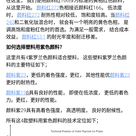
在这里， 我们使用颜料红166作为标准的黄相红色颜料，
从这里开始。
颜料红272
色相接近颜料红166。 低浓度
时，
颜料红272
耐热性相对较低， 饱和度较高。当
颜料红
242
和二氧化钛混合时， 就会有一个明亮的黄色色相， 是
调高饱和度粉红色时的首选。为满足一般需求， 结合成本
效益，
颜料红53:1
的耐光牢度和耐迁移差。
如何选择塑料用紫色颜料？
这里共有4紫罗兰色颜料适合塑料， 这些塑料紫罗兰色颜
料的主要特征如下；
颜料紫23
，更低的着色强度，更红， 其他性能优
颜料紫23
更好的耐热性。
颜料紫19
β
具有良好的性能， 即使在低浓度， 更低的着色
力。更红，更好的性能。
颜料紫29具有高着色强度， 高透明度， 良好的耐候性。
所有这4款塑料用紫色颜料的技术定位如下；