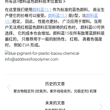
所有这4塑料蓝色颜料技术位置如下
在这里我们使用
颜料蓝15:1
作为标准的蓝色颜料， 商业生
产使它的价格可以接受。
颜料蓝15:3
是β型，比
颜料蓝
15:1
稳定， 因此， 性能也更好。 广泛应用于塑料。当用
户无法用红相蓝色颜料实现鲜艳的红色时， 颜料蓝60可供
选择， 它的成本也会增加。颜料蓝15在所有酞箐蓝颜料是
最红的， 只推荐用于一般的耐热性， 红相， 高着色强度
时， 例如 EVA 形成。
文
章
历史的文章
导
历
聚合物稳定剂 (抗氧剂，紫外线吸收剂，光稳定剂) 机理
史
航
的
未来的文章
文
未