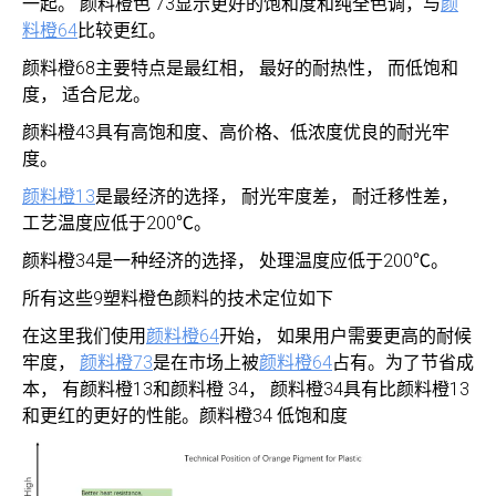
一起。 颜料橙色 73显示更好的饱和度和纯全色调，与
颜
料橙64
比较更红。
颜料橙68主要特点是最红相， 最好的耐热性， 而低饱和
度， 适合尼龙。
颜料橙43具有高饱和度、高价格、低浓度优良的耐光牢
度。
颜料橙13
是最经济的选择， 耐光牢度差， 耐迁移性差，
工艺温度应低于200℃。
颜料橙34是一种经济的选择， 处理温度应低于200℃。
所有这些9塑料橙色颜料的技术定位如下
在这里我们使用
颜料橙64
开始， 如果用户需要更高的耐候
牢度，
颜料橙73
是在市场上被
颜料橙64
占有。为了节省成
本， 有颜料橙13和颜料橙 34， 颜料橙34具有比颜料橙13
和更红的更好的性能。颜料橙34 低饱和度