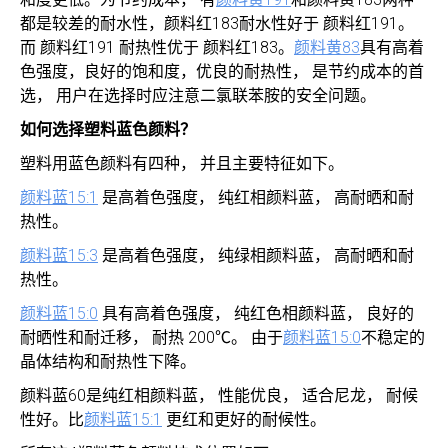
都是较差的耐水性，颜料红183耐水性好于 颜料红191。
而 颜料红191 耐热性优于 颜料红183。
颜料黄83
具有高着
色强度，良好的饱和度，优良的耐热性， 是节约成本的首
选， 用户在选择时应注意二氯联苯胺的安全问题。
如何选择塑料蓝色颜料？
塑料用蓝色颜料有四种， 并且主要特征如下。
颜料蓝15:1
是高着色强度， 纯红相颜料蓝， 高耐晒和耐
热性。
颜料蓝15:3
是高着色强度， 纯绿相颜料蓝， 高耐晒和耐
热性。
颜料蓝15:0
具有高着色强度， 纯红色相颜料蓝， 良好的
耐晒性和耐迁移， 耐热 200℃。 由于
颜料蓝15:0
不稳定的
晶体结构和耐热性下降。
颜料蓝60是纯红相颜料蓝， 性能优良， 适合尼龙， 耐候
性好。比
颜料蓝15:1
更红和更好的耐候性。