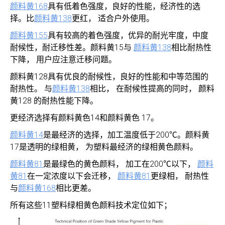
颜料黄168
具有低着色强度，良好的性能，经济性的选
择。比
颜料黄138
更红， 适合户外使用。
颜料黄155
具有较高的着色强度，优异的耐光牢度，中度
耐候性，耐迁移性差。颜料黄15与
颜料黄138
相比耐热性
下降， 用户应注意迁移问题。
颜料黄128具有优良的耐候性，良好的性能和中等范围的
耐热性。 与
颜料黄138
相比， 在耐候性提高的同时， 颜料
黄128 的耐热性能下降。
更经济选择有颜料黄色14和颜料黄色 17。
颜料黄14
是最经济的选择，加工温度低于200℃。颜料黄
17是透明的绿相黄， 为塑料最经济的绿相黄色颜料。
颜料黄81
是最绿色的黄色颜料， 加工在200℃以下，
颜料
黄81
在一定浓度以下会迁移，
颜料黄81
更绿相， 耐热性
与
颜料黄168
相比更差。
所有这些11塑料绿相黄色颜料技术定位如下；