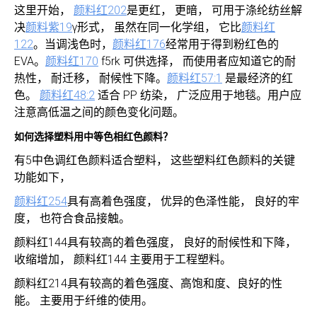
这里开始，
颜料红202
是更红， 更暗， 可用于涤纶纺丝解
决
颜料紫19
γ形式， 虽然在同一化学组， 它比
颜料红
122
。当调浅色时，
颜料红176
经常用于得到粉红色的
EVA。
颜料红170
f5rk 可供选择， 而使用者应知道它的耐
热性， 耐迁移， 耐候性下降。
颜料红57:1
是最经济的红
色。
颜料红48:2
适合 PP 纺染， 广泛应用于地毯。用户应
注意高低温之间的颜色变化问题。
如何选择塑料用中等色相红色颜料？
有5中色调红色颜料适合塑料， 这些塑料红色颜料的关键
功能如下，
颜料红254
具有高着色强度， 优异的色泽性能， 良好的牢
度， 也符合食品接触。
颜料红144具有较高的着色强度， 良好的耐候性和下降，
收缩增加， 颜料红144 主要用于工程塑料。
颜料红214具有较高的着色强度、高饱和度、良好的性
能。 主要用于纤维的使用。