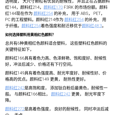
透明度， 大尺寸颗粒有优良的耐候性， 并且正在占据颜料
红144，颜料红214，
颜料红170
F3RK 的市场份额。颜料
红144现在作为
颜料红254
的补充， 用于 ABS， PET，
PC 的工程塑料。颜料红214作为
颜料红254
的补充， 用
于纤维。
颜料红254
着色强度和耐迁移优于
颜料红48:3
。
如何选择塑料用黄相红色颜料？
总共有6种黄相红色颜料适合塑料， 这些塑料红色颜料的
关键特征如下，
颜料红166具有着色力高、色泽鲜艳、饱和度好、耐候性
好，冲淡后减少、价格还有下行空间。
颜料红149具有着色强度高、耐光牢度好、耐候性好、价
格高的优点。颜料红149 更黄， 耐热性更好。
颜料红242
是高饱和度， 添加钛白粉后最黄色，耐候性一
般。 与颜料红166相比，
颜料红242
更黄， 耐光牢度下
降。
颜料红272
是高着色强度， 良好的耐候性， 同时冲淡后减