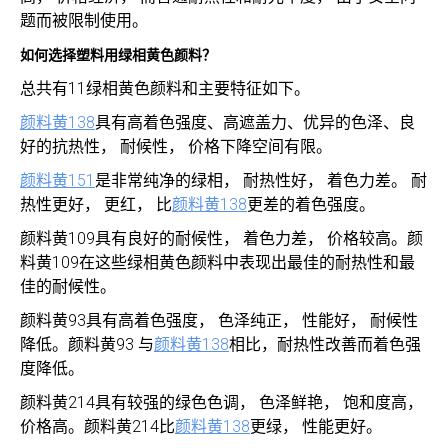
题而被限制使用。
如何选择塑料用绿相黄色颜料？
总共有11绿相黄色颜料和主要特征如下。
颜料黄138
具有高着色强度、高遮盖力、优异的色泽、良
好的抗热性， 耐候性， 价格下降空间有限。
颜料黄151
是非常纯净的绿相， 耐热性好， 着色力差。 耐
热性更好， 更红， 比
颜料黄138
更差的着色强度。
颜料黄109具有良好的耐候性， 着色力差， 价格较高。颜
料黄109在这些绿相黄色颜料中表现出最佳的耐热性和最
佳的耐候性。
颜料黄93具有高着色强度， 色泽纯正， 性能好， 耐候性
降低。颜料黄93 与
颜料黄138
相比，耐热性改善而着色强
度降低。
颜料黄214具有较强的绿色色调， 色泽鲜艳， 饱和度高，
价格高。颜料黄214比
颜料黄138
更绿， 性能更好。