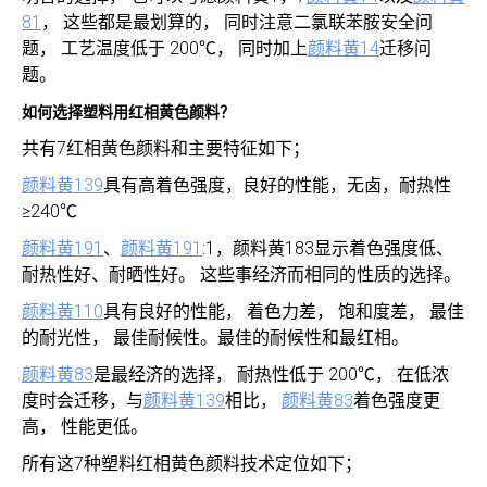
81
， 这些都是最划算的， 同时注意二氯联苯胺安全问
题， 工艺温度低于 200℃， 同时加上
颜料黄14
迁移问
题。
如何选择塑料用红相黄色颜料？
共有7红相黄色颜料和主要特征如下；
颜料黄139
具有高着色强度，良好的性能，无卤，耐热性
≥240℃
颜料黄191
、
颜料黄191
:1，颜料黄183显示着色强度低、
耐热性好、耐晒性好。 这些事经济而相同的性质的选择。
颜料黄110
具有良好的性能， 着色力差， 饱和度差， 最佳
的耐光性， 最佳耐候性。最佳的耐候性和最红相。
颜料黄83
是最经济的选择， 耐热性低于 200℃， 在低浓
度时会迁移，与
颜料黄139
相比，
颜料黄83
着色强度更
高， 性能更低。
所有这7种塑料红相黄色颜料技术定位如下；