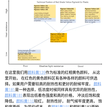
在这里我们用
颜料黄139
作为标准的红相黄色颜料， 从这
里开始， 在红色的黄色颜料区有各种各样的颜料可供选
择。如果用户需要较高的耐热性和更好的耐候牢度，
颜料
黄181
是一种选择，低浓度时候同样具有优异的耐热性，
颜料黄181
表现出低着色强度和高的价格， 冲淡后饱和度
降低。
颜料黄110
较红， 耐热性好， 耐气候牢度更高， 饱
和度更低。为节约成本， 有
颜料黄191
和颜料黄183两种