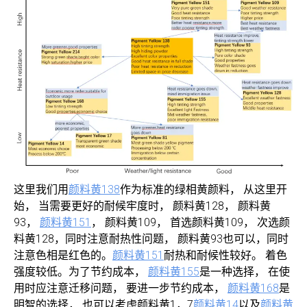
这里我们用
颜料黄138
作为标准的绿相黄颜料， 从这里开
始， 当需要更好的耐候牢度时， 颜料黄128， 颜料黄
93，
颜料黄151
， 颜料黄109， 首选颜料黄109， 次选颜
料黄128，同时注意耐热性问题， 颜料黄93也可以，同时
注意色相是红色的。
颜料黄151
耐热和耐候性较好。 着色
强度较低。为了节约成本，
颜料黄155
是一种选择， 在使
用时应注意迁移问题， 要进一步节约成本，
颜料黄168
是
明智的选择， 也可以考虑颜料黄1，7
颜料黄14
以及
颜料黄