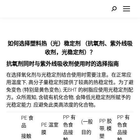
Search:
如何选择塑料热（光）稳定剂 （抗氧剂、紫外线吸
收剂，光稳定剂
）？
抗氧剂同时与
紫外线吸收剂使用时的选择指南
在选择氧化剂与光稳定剂结合使用时需要注意。在正常应
用温度下, 高分子量稳定剂提供了较高的热稳定性。为了避
免变色 (特别是黄色变色), 无BHT 的树脂应使用光稳定剂配
方。众所周知, 含硫有机化合物, 会降低光稳定剂所赋予的
光稳定能力
,
应避免此类高浓度的化合物。
PP 有
PP 有
PE 食
PP 胶
(一般
PE 温室
色食
色食
品
带, 模
膜
品接
目的
品接
接触
塑
触
触