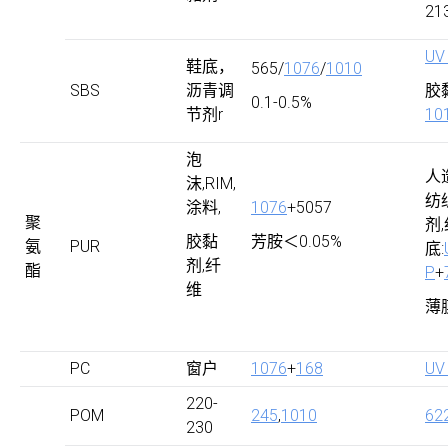
21
UV
鞋底，
565/
1076
/
1010
SBS
沥青调
胶
0.1-0.5%
节剂r
10
泡
人
沫,RIM,
纺
涂料,
1076
+5057
聚
剂
胶黏
芳胺＜0.05%
氨
PUR
底:
剂,纤
酯
P
+
维
薄
PC
窗户
1076
+
168
UV
220-
POM
245
,
1010
62
230