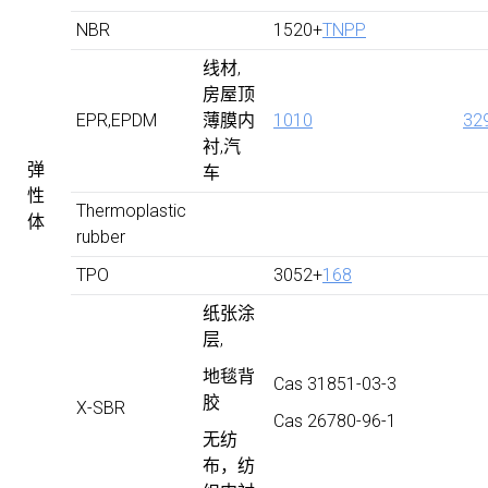
NBR
1520+
TNPP
线材,
房屋顶
EPR,EPDM
薄膜内
1010
32
衬,汽
弹
车
性
Thermoplastic
体
rubber
TPO
3052+
168
纸张涂
层,
地毯背
Cas 31851-03-3
胶
X-SBR
Cas 26780-96-1
无纺
布，纺