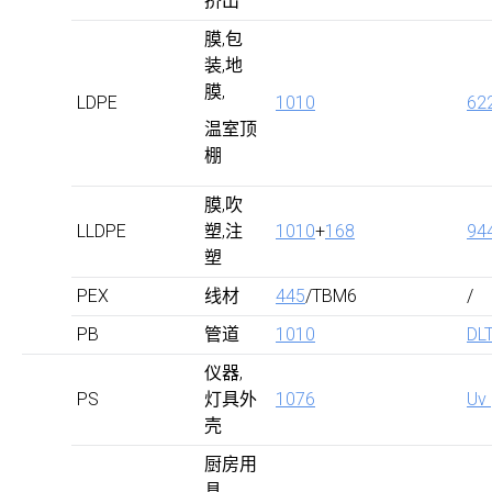
挤出
膜,包
装,地
膜,
LDPE
1010
62
温室顶
棚
膜,吹
LLDPE
塑,注
1010
+
168
94
塑
PEX
线材
445
/TBM6
/
PB
管道
1010
DL
仪器,
PS
灯具外
1076
Uv
壳
厨房用
具