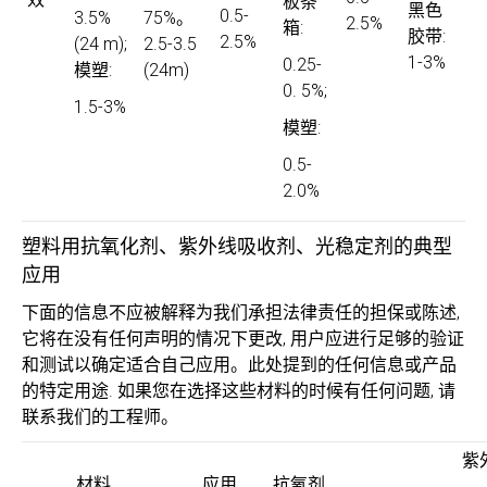
板条
黑色
0.5-
3.5%
75%。
2.5%
箱:
胶带:
2.5%
(24 m);
2.5-3.5
1-3%
0.25-
模塑:
(24m)
0. 5%;
1.5-3%
模塑:
0.5-
2.0%
塑料用抗氧化剂、紫外线吸收剂、光稳定剂的典型
应用
下面的信息不应被解释为我们承担法律责任的担保或陈述,
它将在没有任何声明的情况下更改, 用户应进行足够的验证
和测试以确定适合自己应用。此处提到的任何信息或产品
的特定用途. 如果您在选择这些材料的时候有任何问题, 请
联系我们的工程师。
紫
材料
应用
抗氧剂