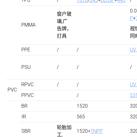
TPU
/
1010
/
245
+
DLTDP
+
445
/
0.
窗户玻
P
+
璃,广
PMMA
告牌，
视
灯具
同
PPE
/
/
UV
PSU
/
/
/
RPVC
/
/
UV
PVC
PPVC
/
53
BR
1520
32
IR
565
32
轮胎加
SBR
1520+
TNPP
32
工,