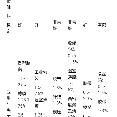
接
触
热
非常
非常
稳
好
好
好
有限
好
好
定
收缩
包装:
0.75-
1. 5%;
重型胶
黏:
温室
工业包
食品
薄膜:
1.5-
装:
胶带:
箱:
1-1.
胶带:
2.5%:
0.5-
1.5-
1-3%;
5%;
应
0.5-
1.5%;
薄膜:
2.5%:
纤维:
用
高密
2.0%;
1.25-1.
温室薄
胶带:
1-3%:
与
度聚
75%,
膜:
模塑:
失
1-3%;
乙烯
模压:
2.5-
1.25-1.
0.5-
效