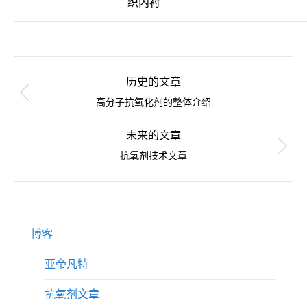
织内衬
文
章
历史的文章
导
历
高分子抗氧化剂的整体介绍
史
航
的
未来的文章
文
未
抗氧剂技术文章
章：
来
的
文
章：
博客
亚帝凡特
抗氧剂文章