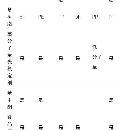
基
树
ph
PE
PP
ph
PP
PP
脂
高
分
低
子
量
分子
是
是
是
是
是
光
量
稳
定
剂
苯
甲
是
是
是
酮
食
品
是
是
是
是
是