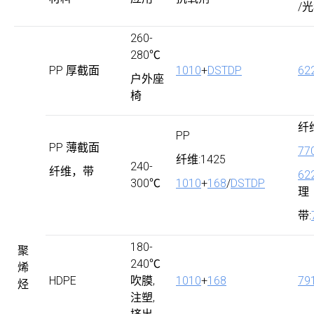
/
260-
280℃
PP 厚截面
1010
+
DSTDP
62
户外座
椅
纤
PP
PP 薄截面
77
纤维:1425
240-
纤维，带
62
300℃
1010
+
168
/
DSTDP
理
带:
180-
聚
240℃
烯
HDPE
吹膜,
1010
+
168
79
烃
注塑,