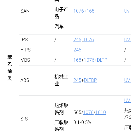
电子产
SAN
1076
+
168
Uv
品
汽车
IPS
/
245
,
1076
UV
HIPS
245
/
苯
MBS
/
168
+
1076
+
DLTP
/
乙
烯
机械工
类
ABS
245
+
DLTDP
UV
业
UV
热熔胶
热
黏剂
565/
1076
/
1010
/7
SIS
压敏胶
0.1-0.5%
压
黏剂