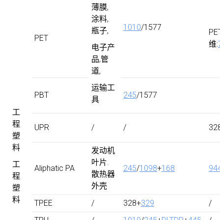
薄膜,
涂料,
1010
/1577
瓶子,
PE
PET
维:
电子产
品,管
道,
运输工
PBT
245
/1577
具
工
程
UPR
/
/
32
塑
料
发动机
叶片.
工
Aliphatic PA
245
/
1098
+
168
94
散热器
程
外壳
塑
料
TPEE
/
328+
329
/