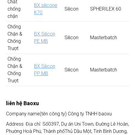
Chất
BX silicone
chống
Silicon
SPHERILEX 60
K70
chặn
Chống
Chặn &
BX Silicon
Silicon
Masterbatch
Chống
PE MB
Trượt
Chống
Chặn &
BX Silicon
Silicon
Masterbatch
Chống
PP MB
Trượt
liên hệ Baoxu
Company name(tên công ty) Công ty TNHH baoxu
Address: Địa chỉ: Số0397, Dự án Uni Town, Đường Lê Hoàn,
Phường Hoà Phú, Thành phốThủ Dầu Một, Tinh Bình Dương,