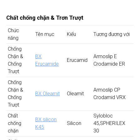
Chất chống chặn
& Trơn Trượt
Chức
Tên mục
Kiểu
Tương đương với
năng
Chống
Chặn &
BX
Armoslip E
Erucamid
Chống
Erucamide
Crodamide ER
Trượt
Chống
Chặn &
Armoslip CP
BX Oleamit
Oleamit
Chống
Crodamid VRX
Trượt
Chất
Sylobloc
BX silicon
chống
Silicon
45,SPHERILEX
K45
chặn
30