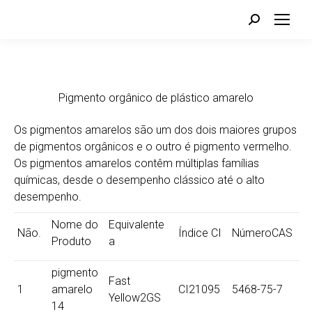
Search:
Pigmento orgânico de plástico amarelo
Os pigmentos amarelos são um dos dois maiores grupos
de pigmentos orgânicos e o outro é pigmento vermelho.
Os pigmentos amarelos contêm múltiplas famílias
químicas, desde o desempenho clássico até o alto
desempenho.
Nome do
Equivalente
Não.
Índice CI
NúmeroCAS
Produto
a
pigmento
Fast
1
amarelo
CI21095
5468-75-7
Yellow2GS
14