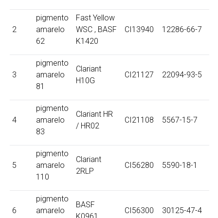
pigmento
Fast Yellow
2
amarelo
WSC , BASF
CI13940
12286-66-7
62
K1420
pigmento
Clariant
3
amarelo
CI21127
22094-93-5
H10G
81
pigmento
Clariant HR
4
amarelo
CI21108
5567-15-7
/ HR02
83
pigmento
Clariant
5
amarelo
CI56280
5590-18-1
2RLP
110
pigmento
BASF
6
amarelo
CI56300
30125-47-4
K0961