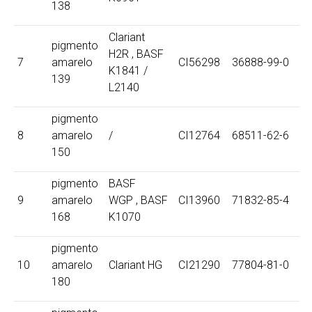
138
Clariant
pigmento
H2R , BASF
7
amarelo
CI56298
36888-99-0
K1841 /
139
L2140
pigmento
8
amarelo
/
CI12764
68511-62-6
150
pigmento
BASF
9
amarelo
WGP , BASF
CI13960
71832-85-4
168
K1070
pigmento
10
amarelo
Clariant HG
CI21290
77804-81-0
180