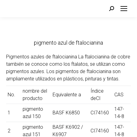
Buscar:
pigmento azul de ftalocianina
Pigmentos azules de ftalocianina La ftalocianina de cobre
también se conoce como los ftalatos, se utilizan como
pigmentos azules. Los pigmentos de ftalocianina son
ampliamente utilizados en plásticos, pinturas y tintas.
nombre del
Índice
No.
Equivalente a
CAS
producto
deCI
pigmento
147-
1
BASF K6850
CI74160
azul 150
14-8
pigmento
BASF K6902 /
147-
2
CI74160
azul 151
K6907
14-8