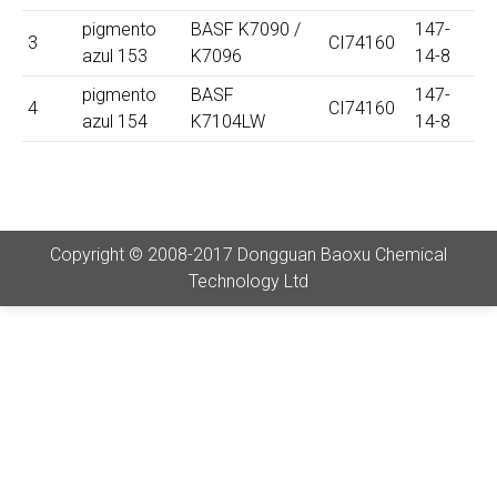
pigmento
BASF K7090 /
147-
3
CI74160
azul 153
K7096
14-8
pigmento
BASF
147-
4
CI74160
azul 154
K7104LW
14-8
Copyright © 2008-2017 Dongguan Baoxu Chemical
Technology Ltd