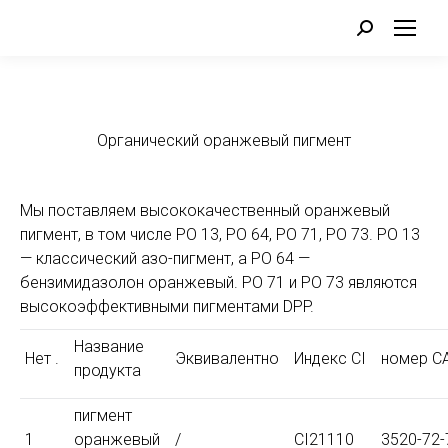
Поиск:
Органический оранжевый пигмент
Мы поставляем высококачественный оранжевый
пигмент, в том числе PO 13, PO 64, PO 71, PO 73. PO 13
— классический азо-пигмент, а PO 64 —
бензимидазолон оранжевый. PO 71 и PO 73 являются
высокоэффективными пигментами DPP.
Название
Нет .
Эквивалентно
Индекс CI
номер C
продукта
пигмент
1
оранжевый
/
CI21110
3520-72-