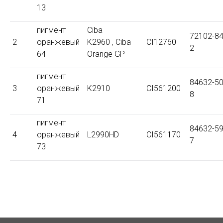
13
пигмент
Ciba
72102-84
2
оранжевый
K2960 , Ciba
CI12760
2
64
Orange GP
пигмент
84632-50
3
оранжевый
K2910
CI561200
8
71
пигмент
84632-59
4
оранжевый
L2990HD
CI561170
7
73