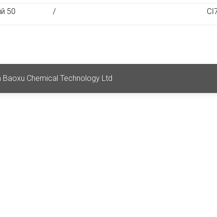
й 50
/
CI
 Baoxu Chemical Technology Ltd