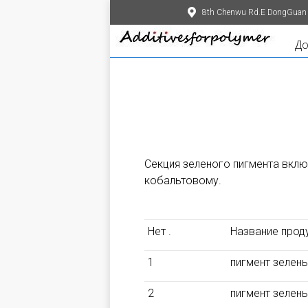
8th Chenwu Rd.E DongGuan
Д
Секция зеленого пигмента вклю
кобальтовому.
Нет .
Название прод
1
пигмент зелены
2
пигмент зелены