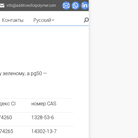
info@additivesforpolymer.com
Почта
Whatsapp
Linkedin
page
page
page
Контакты
Русский
Поиск:
opens
opens
opens
in
in
in
new
new
new
window
window
window
у зеленому, а pg50 —
декс CI
номер CAS
74260
1328-53-6
 74265
14302-13-7