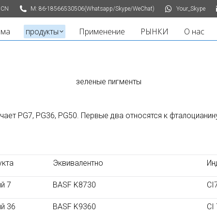
 CN
M: 86-18566530506(Whatsapp/Skype/WeChat)
Your_Skype
ома
продукты
Применение
РЫНКИ
О нас
зеленые пигменты
чает PG7, PG36, PG50. Первые два относятся к фталоцианин
укта
Эквивалентно
Ин
й 7
BASF K8730
CI
й 36
BASF K9360
CI